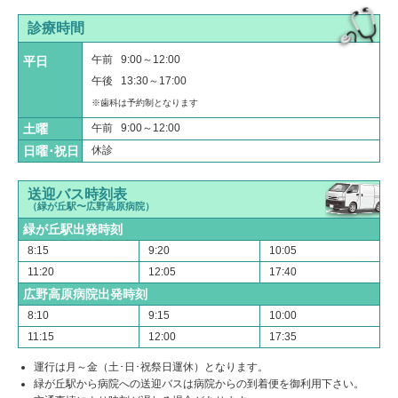
診療時間
午前 9:00～12:00
平日
午後 13:30～17:00
※歯科は予約制となります
土曜
午前 9:00～12:00
日曜･祝日
休診
送迎バス時刻表
（緑が丘駅〜広野高原病院）
緑が丘駅出発時刻
8:15
9:20
10:05
11:20
12:05
17:40
広野高原病院出発時刻
8:10
9:15
10:00
11:15
12:00
17:35
運行は月～金（土･日･祝祭日運休）となります。
緑が丘駅から病院への送迎バスは病院からの到着便を御利用下さい。