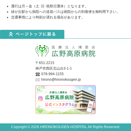
運行は月～金（土･日･祝祭日運休）となります。
緑が丘駅から病院への送迎バスは病院からの到着便を御利用下さい。
交通事情により時刻が遅れる場合があります。
〒651-2215
神戸市西区北山台3-1-1
078-994-1155
hirono@hironokougen.jp
Copyright © 2026 HIRONOKOUGEN HOSPITAL All Rights Reserved.