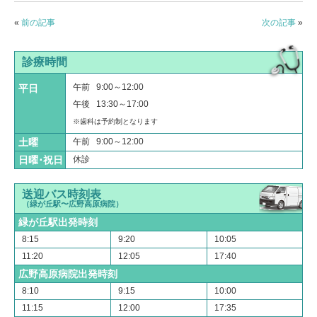
«
前の記事
次の記事
»
診療時間
午前 9:00～12:00
平日
午後 13:30～17:00
※歯科は予約制となります
土曜
午前 9:00～12:00
日曜･祝日
休診
送迎バス時刻表
（緑が丘駅〜広野高原病院）
緑が丘駅出発時刻
8:15
9:20
10:05
11:20
12:05
17:40
広野高原病院出発時刻
8:10
9:15
10:00
11:15
12:00
17:35