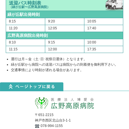
送迎バス時刻表
（緑が丘駅〜広野高原病院）
緑が丘駅出発時刻
8:15
9:20
10:05
11:20
12:05
17:40
広野高原病院出発時刻
8:10
9:15
10:00
11:15
12:00
17:35
運行は月～金（土･日･祝祭日運休）となります。
緑が丘駅から病院への送迎バスは病院からの到着便を御利用下さい。
交通事情により時刻が遅れる場合があります。
〒651-2215
神戸市西区北山台3-1-1
078-994-1155