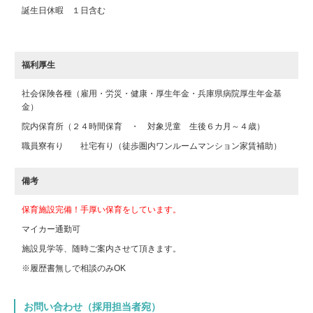
誕生日休暇 １日含む
福利厚生
社会保険各種（雇用・労災・健康・厚生年金・兵庫県病院厚生年金基
金）
院内保育所（２４時間保育 ・ 対象児童 生後６カ月～４歳）
職員寮有り 社宅有り（徒歩圏内ワンルームマンション家賃補助）
備考
保育施設完備！手厚い保育をしています。
マイカー通勤可
施設見学等、随時ご案内させて頂きます。
※履歴書無しで相談のみOK
お問い合わせ（採用担当者宛）