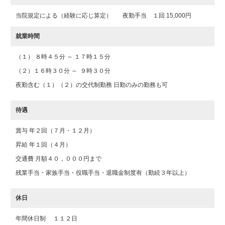
当院規定による（経験に応じ算定） 夜勤手当 １回 15,000円
就業時間
（１） ８時４５分 ～ １７時１５分
（２）１６時３０分 ～ ９時３０分
夜勤含む（１）（２）の交代制勤務 日勤のみの勤務も可
待遇
賞与 年２回（７月・１２月）
昇給 年１回（４月）
交通費 月額４０，０００円まで
残業手当・家族手当・役職手当・退職金制度有（勤続３年以上）
休日
年間休日制 １１２日