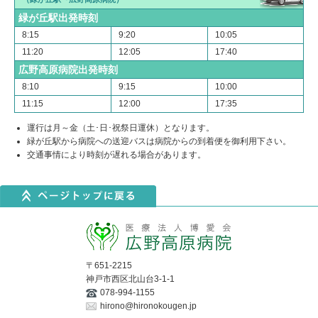
緑が丘駅出発時刻
8:15
9:20
10:05
11:20
12:05
17:40
広野高原病院出発時刻
8:10
9:15
10:00
11:15
12:00
17:35
運行は月～金（土･日･祝祭日運休）となります。
緑が丘駅から病院への送迎バスは病院からの到着便を御利用下さい。
交通事情により時刻が遅れる場合があります。
〒651-2215
神戸市西区北山台3-1-1
078-994-1155
hirono@hironokougen.jp